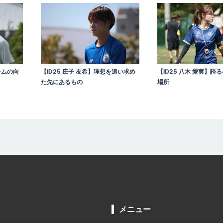
レムの向
【ID25 庄子 友希】理想を追い求め
【ID25 八木 愛実】誇
た先にあるもの
場所
メニュー