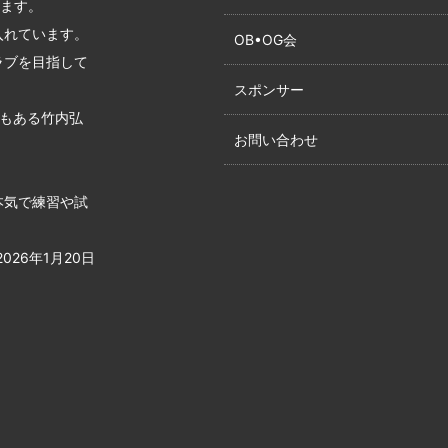
います。
入れています。
OB•OG会
ラブを目指して
スポンサー
でもある竹内弘
お問い合わせ
本気で練習や試
26年1月20日