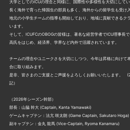
大学としてのICUの理念と同様に、国際性や多様性を大切にして
長く海外で育った帰国生の部員も多く、海外からの留学生も受け
地元の小学生チームの指導も開始しており、地域に貢献できるク
います。
そして、ICUFCのOBOGの皆様は、著名な経営学者でICU理事長
高氏をはじめ、経済界、学界など内外で活躍されています。
チームの理念やユニークさを大切にしつつ、今年は昇格に向けて
合に取り組みます。
是非、皆さまのご支援とご声援をよろしくお願いいたします。 (20
記）
（2026年シーズン幹部）
部長：山脇 幹大 (Captain, Kanta Yamawaki)
ゲームキャプテン：法亢 咲太朗 (Game Captain, Sakutaro Hoga)
副キャプテン：金丸 龍馬 (Vice-Captain, Ryoma Kanamaru)