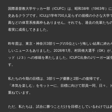
国際基督教大学サッカー部（ICUFC）は、昭和38年（1963年）
史あるクラブです。ICUは1学年700人足らずの規模の小さな大学
薦などの体育系推薦枠もありません。それでも、過去の先輩たち
着実に成長してきました。
昨年度は、東京・神奈川3部リーグの5位という悔しい結果に終わ
しいニュースもありました。2026年1月、村田侑大選手（GK）
ッド（J３）への移籍を果たしました。ICUFC出身のJリーガー誕
す。
私たちの今期の目標は、3部リーグ優勝と2部への復帰です。
「本気を楽しむ」をモットーに、目標に向けて部員一同、日々、
重ねています。
ただ、私たちは、試合に勝つことだけを目標としているわけでは