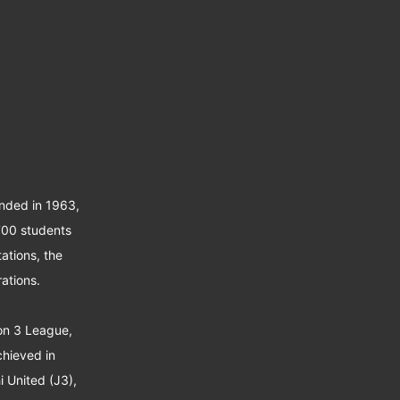
unded in 1963,
 700 students
ations, the
ations.
ion 3 League,
chieved in
 United (J3),