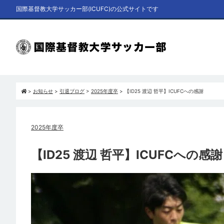
国際基督教大学サッカー部(ICUFC)の公式サイトです
>
お知らせ
>
引退ブログ
>
2025年度卒
>
【ID25 渡辺 哲平】ICUFCへの感謝
2025年度卒
【ID25 渡辺 哲平】ICUFCへの感謝