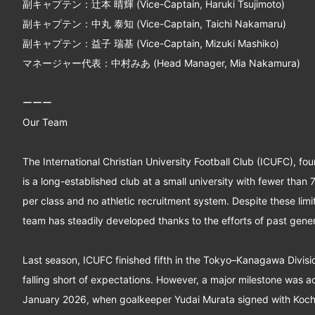
副キャプテン：辻本 晴輝 (Vice-Captain, Haruki Tsujimoto)
副キャプテン：中丸 泰知 (Vice-Captain, Taichi Nakamaru)
副キャプテン：益子 瑞基 (Vice-Captain, Mizuki Mashiko)
マネージャー代表：中村みあ (Head Manager, Mia Nakamura)
ーーー
Our Team
The International Christian University Football Club (ICUFC), fo
is a long-established club at a small university with fewer than
per class and no athletic recruitment system. Despite these limit
team has steadily developed thanks to the efforts of past gener
Last season, ICUFC finished fifth in the Tokyo–Kanagawa Divis
falling short of expectations. However, a major milestone was a
January 2026, when goalkeeper Yudai Murata signed with Kochi