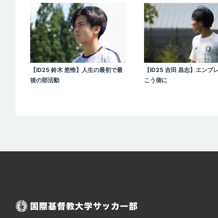
【ID25 鈴木 悠惟】人生の最初で最
【ID25 吉田 昌志】エンブ
後の部活動
こう側に