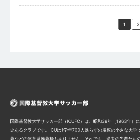
1
2
国際基督教大学サッカー部（ICUFC）は、昭和38年（1963年）
史あるクラブです。ICUは1学年700人足らずの規模の小さな大学
薦などの体育系推薦枠もありません。それでも、過去の先輩たち