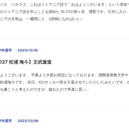
バス バカラス」これはリトアニア語で「おはようございます」という意味
のリトアニア語を学ぶことを諦めた ID 27の雨ヶ谷 湧星です。12月に入り
ニアの天気は、一週間に１、2回晴になればいい…
27年度卒
2025/12/16
D27 松浦 海斗】文武遊道
ようございます。 平素より大変お世話になっております。国際基督教大学サ
松浦海斗です。 先日、ICUサッカー部を引退させていただいたみたいです。
を書こうと考えたのですが、疲れたので率直に思っ…
27年度卒
2025/12/09