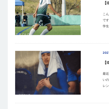
【
こん
です
学生
20
【I
最近
いの
レン