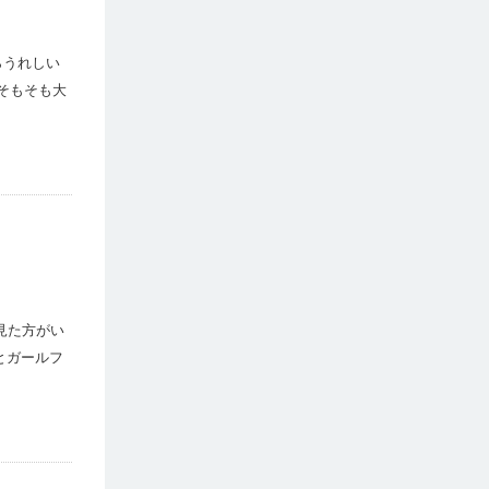
らうれしい
、そもそも大
見た方がい
んとガールフ