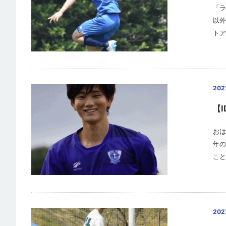
「ラ
以外
トア
20
【I
おは
年の
こと
20