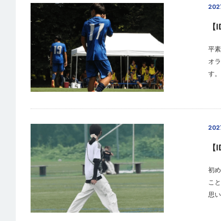
20
【
平素
オラ
す。
20
【
初め
こと
思い