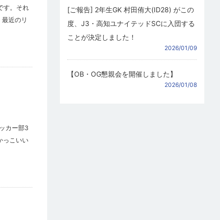
です。それ
[ご報告] 2年生GK 村田侑大(ID28) がこの
、最近のリ
度、J3・高知ユナイテッドSCに入団する
ことが決定しました！
2026/01/09
【OB・OG懇親会を開催しました】
2026/01/08
ッカー部3
かっこいい