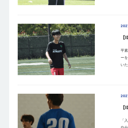
20
【
平素
ーを
いた
20
【
「入
自分