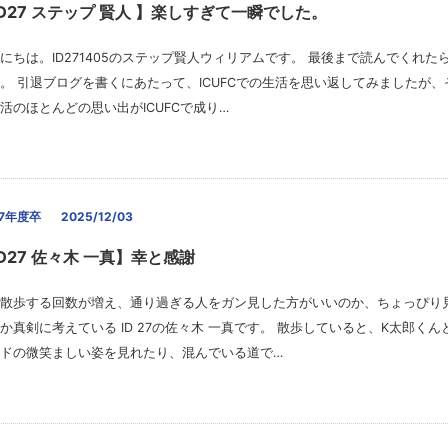
ID27 ステップ 賢人 】楽しすぎて一瞬でした。
にちは。ID271405のステップ賢人ウィリアムです。 最後まで読んでくれた
。 引退ブログを書くにあたって、ICUFCでの生活を思い返してみましたが
活のほとんどの思い出がICUFCで成り…
27年度卒
2025/12/03
D27 佐々木 一真】幸と感謝
散歩する回数が増え、通り過ぎる人をガン見した方がいいのか、ちょっぴり
か真剣に考えている ID 27の佐々木 一真です。 散歩していると、K太郎く
ドの微笑ましい姿を見れたり、混んでいる道で…