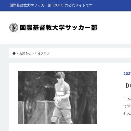
国際基督教大学サッカー部(ICUFC)の公式サイトです
>
お知らせ
>
引退ブログ
20
【
こん
です
せん