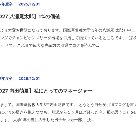
27年度卒
2025/12/01
ID27 八瀬尾太郎】1%の価値
より大変お世話になっております。国際基督教大学 3年の八瀬尾 太郎と申し
ンダでチャンピオンズリーグ出場を目指して頑張っているところです。（多
） さて、これまで偉大な先輩方の引退ブログを読んで…
27年度卒
2025/12/01
ID27 内田萌夏】私にとってのマネージャー
まして。国際基督教大学3年内田萌夏です。 とうとう自分が引退ブログを書
に少々の驚きを抱えつつも、引退から１ヶ月ほど経った今、私が思うことを
ます。 大学1年の春に入部した男子サッカー部。 決…