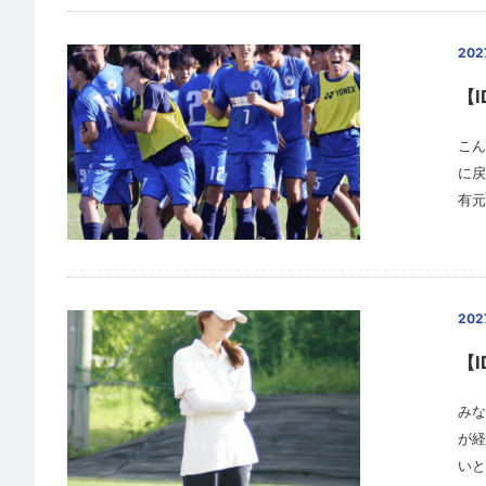
20
【I
こん
に戻
有元
20
【I
みな
が経
いと