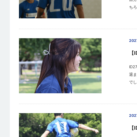
ちろ
20
【
ID
退ま
でし
20
【I