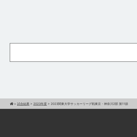
>
試合結果
>
2023年度
>
2023関東大学サッカーリーグ戦東京・神奈川2部 第11節