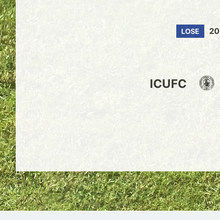
2
LOSE
ICUFC