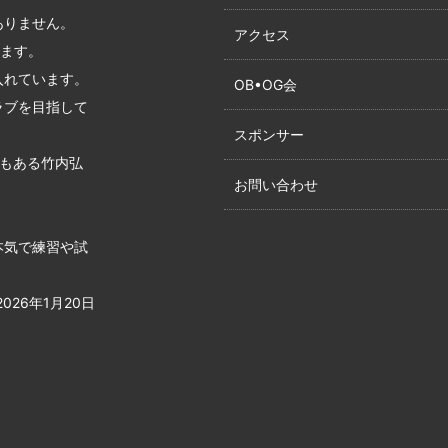
ありません。
アクセス
います。
入れています。
OB•OG会
ラブを目指して
スポンサー
でもある竹内弘
お問い合わせ
本気で練習や試
26年1月20日