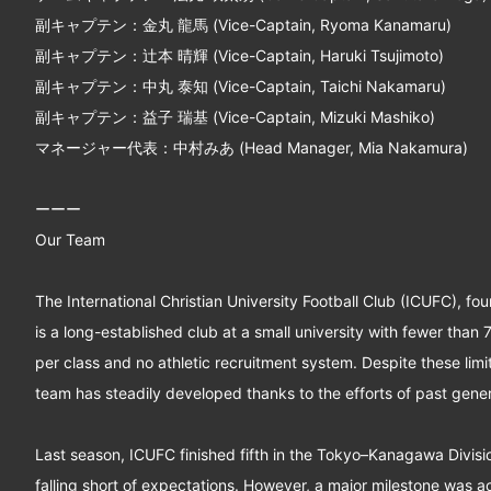
副キャプテン：金丸 龍馬 (Vice-Captain, Ryoma Kanamaru)
副キャプテン：辻本 晴輝 (Vice-Captain, Haruki Tsujimoto)
副キャプテン：中丸 泰知 (Vice-Captain, Taichi Nakamaru)
副キャプテン：益子 瑞基 (Vice-Captain, Mizuki Mashiko)
マネージャー代表：中村みあ (Head Manager, Mia Nakamura)
ーーー
Our Team
The International Christian University Football Club (ICUFC), fo
is a long-established club at a small university with fewer than
per class and no athletic recruitment system. Despite these limit
team has steadily developed thanks to the efforts of past gener
Last season, ICUFC finished fifth in the Tokyo–Kanagawa Divis
falling short of expectations. However, a major milestone was a