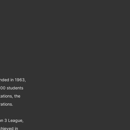
unded in 1963,
 700 students
ations, the
ations.
ion 3 League,
chieved in