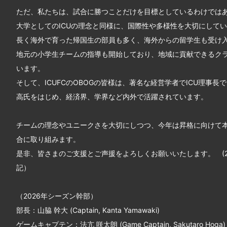
ただ、私たちは、試合に勝つことだけを目標としているわけでは
大学としてのICUの理念と同様に、国際性や多様性を大切にして
長く海外で育った帰国生の部員も多く、海外からの留学生も受け
地元の小学生チームの指導も開始しており、地域に貢献できるク
います。
そして、ICUFCのOBOGの皆様は、著名な経営学者でICU理事長
高氏をはじめ、経済界、学界など内外で活躍されています。
チームの理念やユニークさを大切にしつつ、今年は昇格に向けて
合に取り組みます。
是非、皆さまのご支援とご声援をよろしくお願いいたします。 (20
記）
（2026年シーズン幹部）
部長：山脇 幹大 (Captain, Kanta Yamawaki)
ゲームキャプテン：法亢 咲太朗 (Game Captain, Sakutaro Hoga)