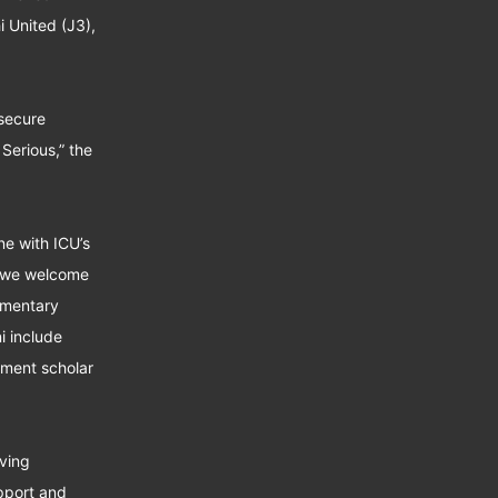
 United (J3),
 secure
Serious,” the
ne with ICU’s
d we welcome
ementary
i include
ement scholar
eving
pport and