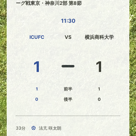
ーグ戦東京・神奈川2部 第8節
11:30
ICUFC
VS
横浜商科大学
1
1
1
前半
1
0
後半
0
33分
法亢 咲太朗