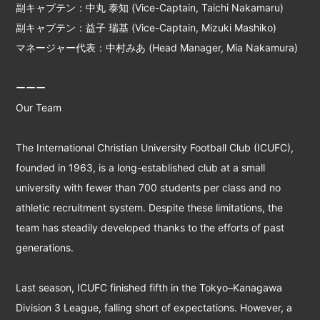
副キャプテン：中丸 泰知 (Vice-Captain, Taichi Nakamaru)
副キャプテン：益子 瑞基 (Vice-Captain, Mizuki Mashiko)
マネージャー代表：中村みあ (Head Manager, Mia Nakamura)
ーーー
Our Team
The International Christian University Football Club (ICUFC),
founded in 1963, is a long-established club at a small
university with fewer than 700 students per class and no
athletic recruitment system. Despite these limitations, the
team has steadily developed thanks to the efforts of past
generations.
Last season, ICUFC finished fifth in the Tokyo–Kanagawa
Division 3 League, falling short of expectations. However, a