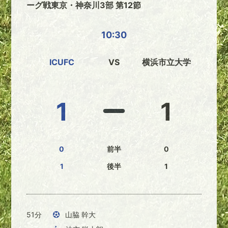
ーグ戦東京・神奈川3部 第12節
10:30
ICUFC
VS
横浜市立大学
1
1
0
前半
0
1
後半
1
51分
山脇 幹大