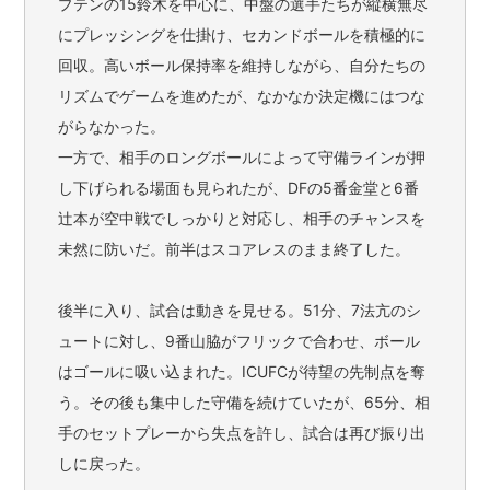
プテンの15鈴木を中心に、中盤の選手たちが縦横無尽
にプレッシングを仕掛け、セカンドボールを積極的に
回収。高いボール保持率を維持しながら、自分たちの
リズムでゲームを進めたが、なかなか決定機にはつな
がらなかった。
一方で、相手のロングボールによって守備ラインが押
し下げられる場面も見られたが、DFの5番金堂と6番
辻本が空中戦でしっかりと対応し、相手のチャンスを
未然に防いだ。前半はスコアレスのまま終了した。
後半に入り、試合は動きを見せる。51分、7法亢のシ
ュートに対し、9番山脇がフリックで合わせ、ボール
はゴールに吸い込まれた。ICUFCが待望の先制点を奪
う。その後も集中した守備を続けていたが、65分、相
手のセットプレーから失点を許し、試合は再び振り出
しに戻った。