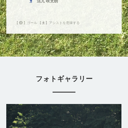
法亢 咲太朗
【
】ゴール 【
】アシストを意味する
フォトギャラリー