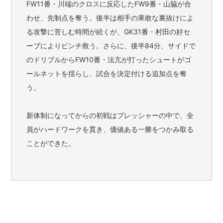
FW11番・川端のクロスに反応したFW9番・山脇が合
わせ、先制点を奪う。後半は相手の果敢な裏抜けによ
る攻撃に苦しむ時間が続くが、GK31番・村田の好セ
ーブによりピンチ救う。さらに、後半84分、サイドで
のドリブルからFW10番・法亢が打ったシュートがゴ
ールネットを揺らし、試合を決定付ける追加点を奪
う。
新体制になってからの初戦はプレッシャーの中で、全
員がハードワークを貫き、価値ある一勝をつかみ取る
ことができた。