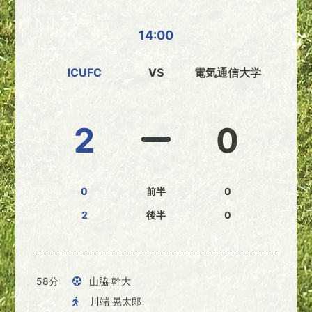
14:00
ICUFC
VS
電気通信大学
2
0
0
前半
0
2
後半
0
58分
山脇 幹大
川端 晃太郎