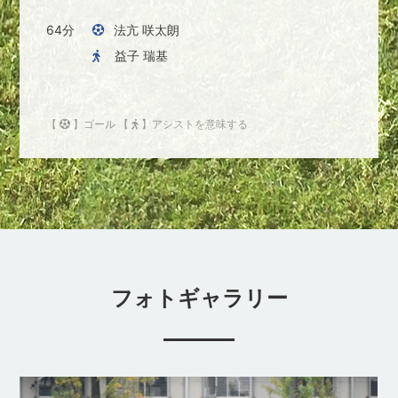
64分
法亢 咲太朗
益子 瑞基
【
】ゴール 【
】アシストを意味する
フォトギャラリー