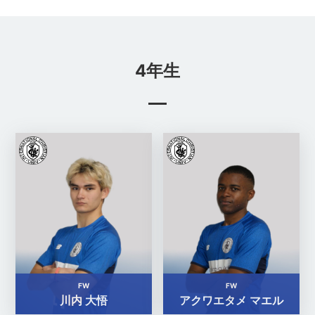
4年生
FW
FW
川内 大悟
アクワエタメ マエル