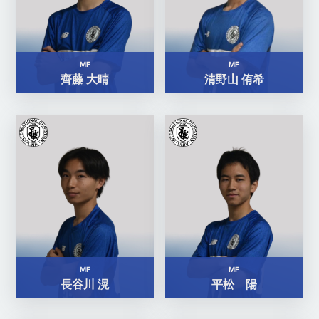
MF
MF
齊藤 大晴
清野山 侑希
MF
MF
長谷川 滉
平松 陽