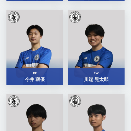
DF
FW
今井 獅優
川端 晃太郎