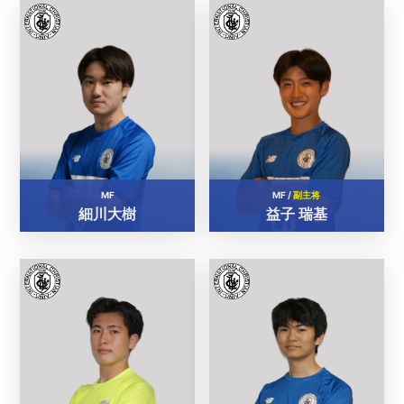
MF
MF /
副主将
細川大樹
益子 瑞基