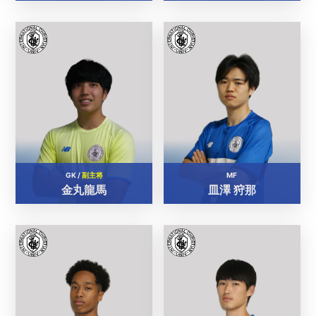
GK /
副主将
MF
金丸龍馬
皿澤 狩那