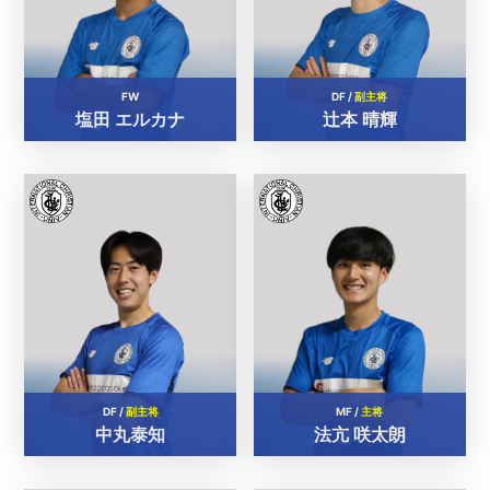
FW
DF /
副主将
塩田 エルカナ
辻本 晴輝
DF /
副主将
MF /
主将
中丸泰知
法亢 咲太朗