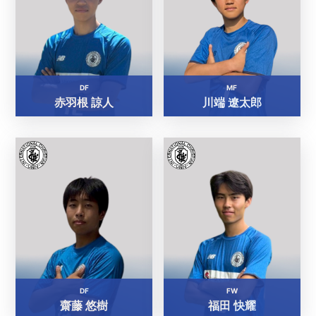
DF
MF
赤羽根 諒人
川端 遼太郎
DF
FW
齋藤 悠樹
福田 快耀