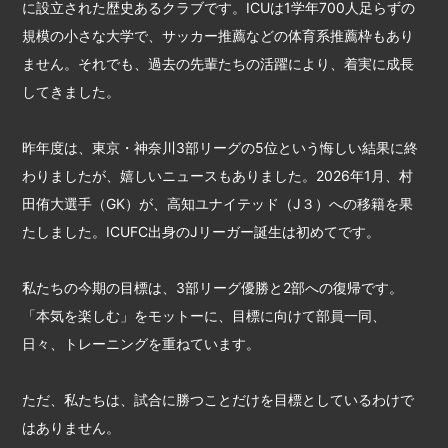
に設立された歴史あるクラブです。ICUは1学年700人足らずの
規模の小さな大学で、サッカー推薦などの体育系推薦枠もあり
ません。それでも、過去の先輩たちの活躍により、着実に成長
してきました。
昨年度は、東京・神奈川3部リーグの5位という悔しい結果に終
わりましたが、嬉しいニュースもありました。2026年1月、村
田侑大選手（GK）が、高知ユナイテッド（J３）への移籍を果
たしました。ICUFC出身のJリーガー誕生は初めてです。
私たちの今期の目標は、3部リーグ優勝と2部への復帰です。
「本気を楽しむ」をモットーに、目標に向けて部員一同、
日々、トレーニングを重ねています。
ただ、私たちは、試合に勝つことだけを目標としているわけで
はありません。