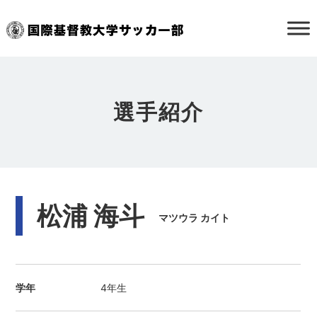
選手紹介
松浦 海斗
マツウラ カイト
学年
4年生