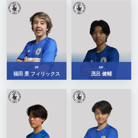
DF
MF
福田 景 フィリックス
茂呂 健輔