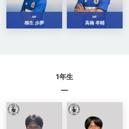
MF
MF
柳生 歩夢
高橋 孝輔
1年生