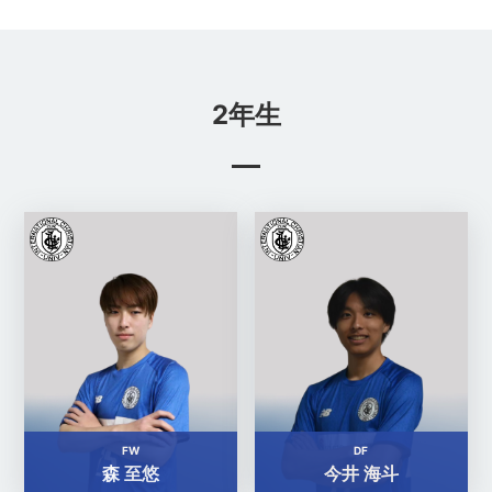
2年生
FW
DF
森 至悠
今井 海斗