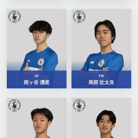
DF
FW
雨ヶ谷 湧星
馬部 壮太良