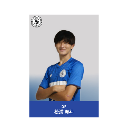
DF
松浦 海斗