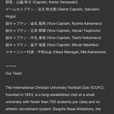
部長：山脇 幹大 (Captain, Kanta Yamawaki)
ゲームキャプテン：法亢 咲太朗 (Game Captain, Sakutaro
Hoga)
副キャプテン：金丸 龍馬 (Vice-Captain, Ryoma Kanamaru)
副キャプテン：辻本 晴輝 (Vice-Captain, Haruki Tsujimoto)
副キャプテン：中丸 泰知 (Vice-Captain, Taichi Nakamaru)
副キャプテン：益子 瑞基 (Vice-Captain, Mizuki Mashiko)
マネージャー代表：中村みあ (Head Manager, Mia Nakamura)
ーーー
Our Team
The International Christian University Football Club (ICUFC),
founded in 1963, is a long-established club at a small
university with fewer than 700 students per class and no
athletic recruitment system. Despite these limitations, the