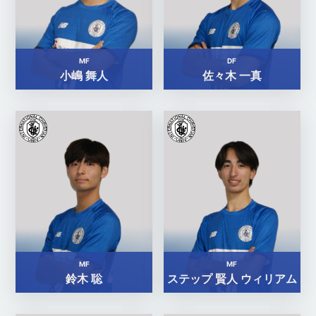
MF
DF
小嶋 舞人
佐々木 一真
MF
MF
鈴木 聡
ステップ 賢人 ウィリアム