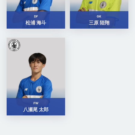
DF
GK
松浦 海斗
三原 陸翔
FW
八瀬尾 太郎