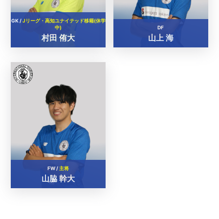
GK /
Jリーグ・高知ユナイテッド移籍(休学
中)
DF
村田 侑大
山上 海
FW /
主将
山脇 幹大