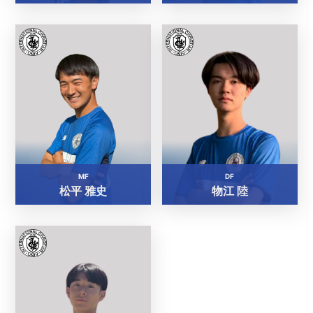
MF
DF
松平 雅史
物江 陸