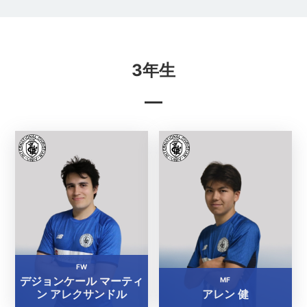
3年生
FW
デジョンケール マーティ
MF
ン アレクサンドル
アレン 健