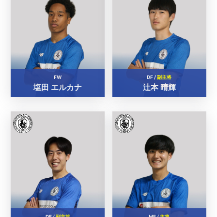
FW
DF /
副主将
塩田 エルカナ
辻本 晴輝
DF /
副主将
MF /
主将