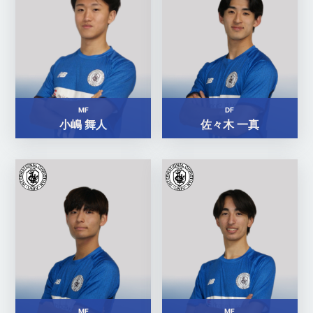
MF
DF
小嶋 舞人
佐々木 一真
MF
MF