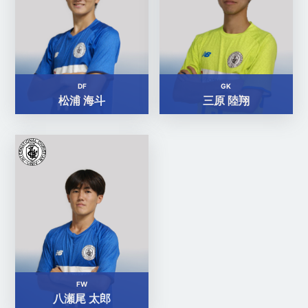
DF
GK
松浦 海斗
三原 陸翔
FW
八瀬尾 太郎