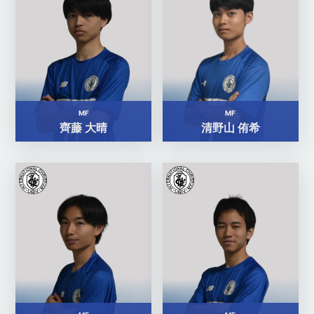
MF
MF
齊藤 大晴
清野山 侑希