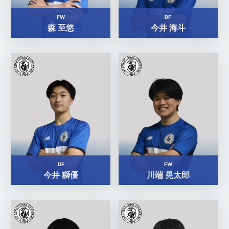
FW
DF
森 至悠
今井 海斗
DF
FW
今井 獅優
川端 晃太郎