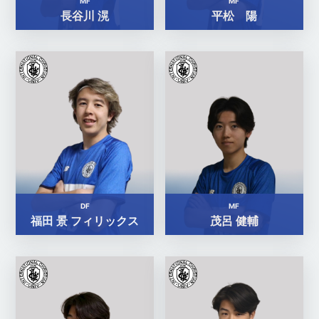
MF
MF
長谷川 滉
平松 陽
DF
MF
福田 景 フィリックス
茂呂 健輔