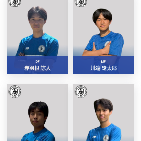
DF
MF
赤羽根 諒人
川端 遼太郎