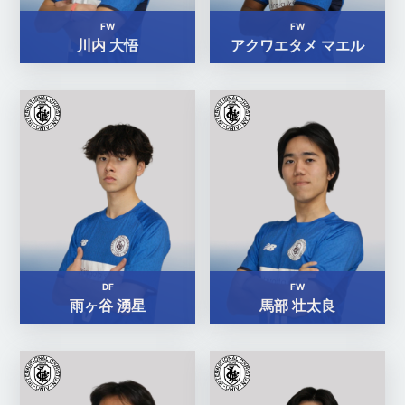
FW
FW
川内 大悟
アクワエタメ マエル
DF
FW
雨ヶ谷 湧星
馬部 壮太良