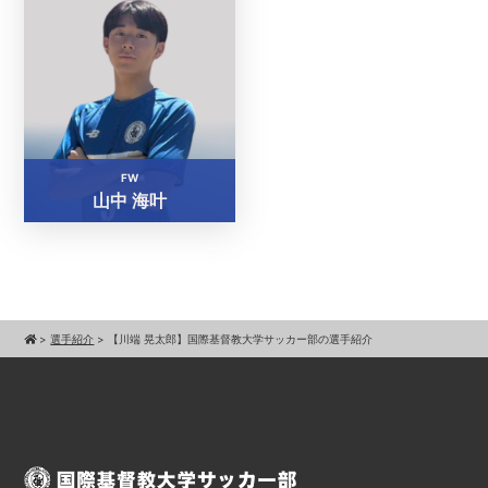
FW
山中 海叶
>
選手紹介
>
【川端 晃太郎】国際基督教大学サッカー部の選手紹介