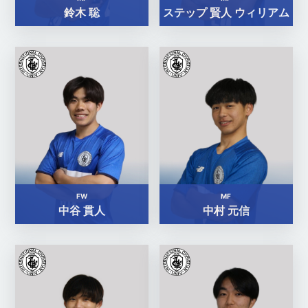
鈴木 聡
ステップ 賢人 ウィリアム
FW
MF
中谷 貫人
中村 元信