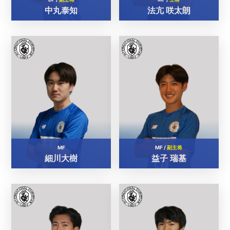
中丸泰知
法亢 咲太朗
MF
MF /
副主将
細川大樹
益子 瑞基