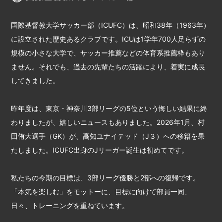
国際基督教大学サッカー部（ICUFC）は、昭和38年（1963年）
に設立された歴史あるクラブです。ICUは1学年700人足らずの
規模の小さな大学で、サッカー推薦などの体育系推薦枠もあり
ません。それでも、過去の先輩たちの活躍により、着実に成長
してきました。
昨年度は、東京・神奈川3部リーグの5位という悔しい結果に終
わりましたが、嬉しいニュースもありました。2026年1月、村
田侑大選手（GK）が、高知ユナイテッド（J３）への移籍を果
たしました。ICUFC出身のJリーガー誕生は初めてです。
私たちの今期の目標は、3部リーグ優勝と2部への復帰です。
「本気を楽しむ」をモットーに、目標に向けて部員一同、
日々、トレーニングを重ねています。