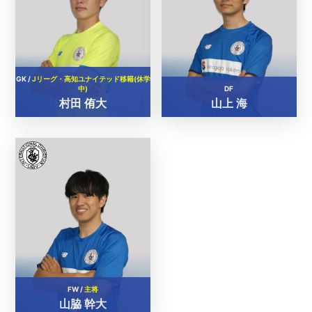
GK /
Jリーグ・高知ユナイテッド移籍(休学
中)
DF
村田 侑大
山上 海
FW /
主将
山脇 幹大