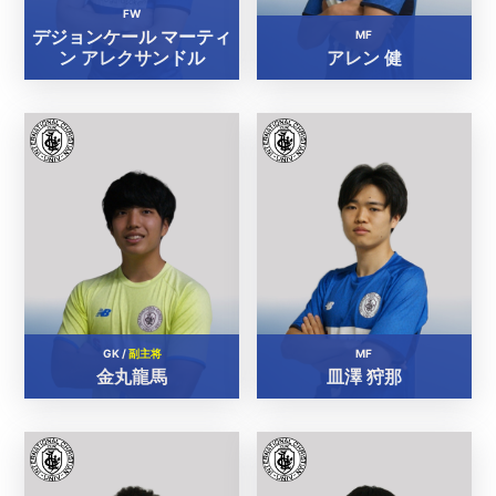
FW
デジョンケール マーティ
MF
ン アレクサンドル
アレン 健
GK /
副主将
MF
金丸龍馬
皿澤 狩那