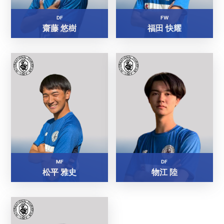
DF
FW
齋藤 悠樹
福田 快耀
MF
DF
松平 雅史
物江 陸