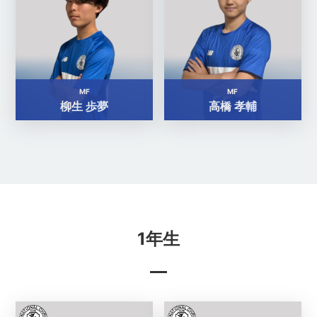
MF
MF
柳生 歩夢
高橋 孝輔
1年生