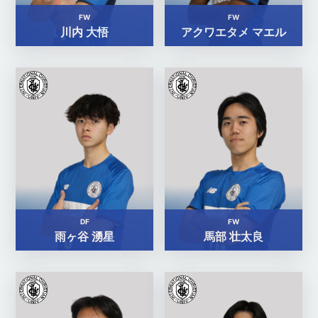
FW
FW
川内 大悟
アクワエタメ マエル
DF
FW
雨ヶ谷 湧星
馬部 壮太良