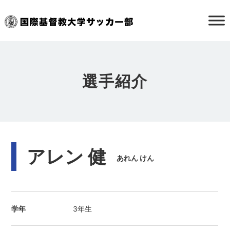
選手紹介
アレン 健
あれん けん
学年
3年生