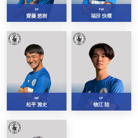
DF
FW
齋藤 悠樹
福田 快耀
MF
DF
松平 雅史
物江 陸