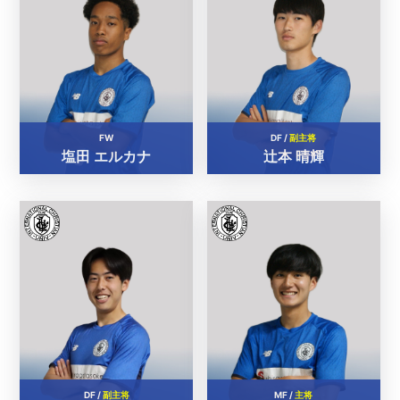
FW
DF /
副主将
塩田 エルカナ
辻本 晴輝
DF /
副主将
MF /
主将