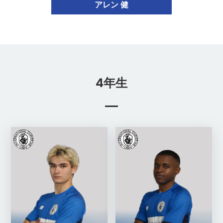
アレン 健
4年生