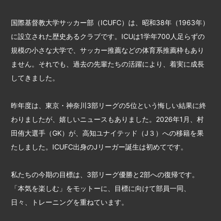
国際基督教大学サッカー部（ICUFC）は、昭和38年（1963年）
に設立された歴史あるクラブです。ICUは1学年700人足らずの
規模の小さな大学で、サッカー推薦などの体育系推薦枠もあり
ません。それでも、過去の先輩たちの活躍により、着実に成長
してきました。
昨年度は、東京・神奈川3部リーグの5位という悔しい結果に終
わりましたが、嬉しいニュースもありました。2026年1月、村
田侑大選手（GK）が、高知ユナイテッド（J３）への移籍を果
たしました。ICUFC出身のJリーガー誕生は初めてです。
私たちの今期の目標は、3部リーグ優勝と2部への復帰です。
「本気を楽しむ」をモットーに、目標に向けて部員一同、
日々、トレーニングを重ねています。