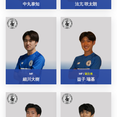
中丸泰知
法亢 咲太朗
MF
MF /
副主将
細川大樹
益子 瑞基