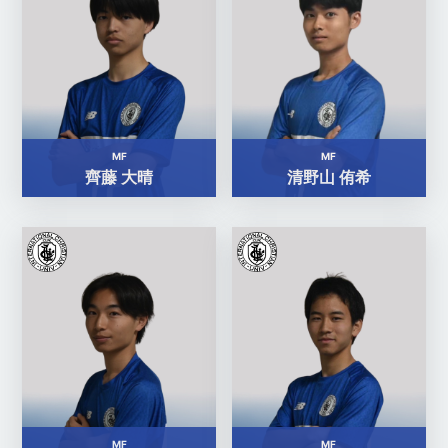
MF
MF
齊藤 大晴
清野山 侑希
MF
MF