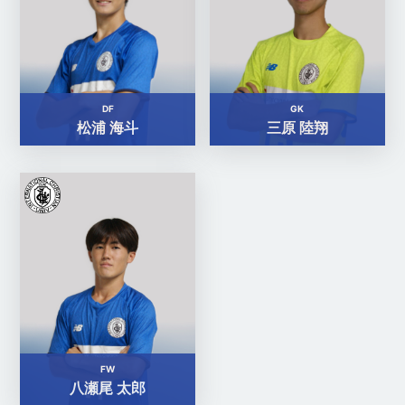
DF
GK
松浦 海斗
三原 陸翔
FW
八瀬尾 太郎