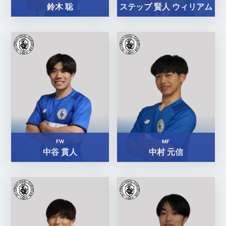
鈴木 聡
ステップ 賢人 ウィリアム
FW
MF
中谷 貫人
中村 元信