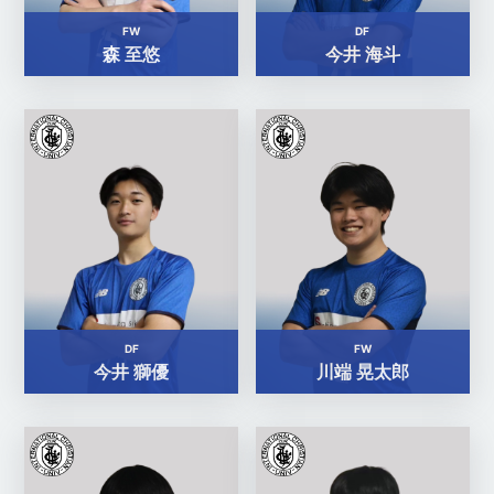
FW
DF
森 至悠
今井 海斗
DF
FW
今井 獅優
川端 晃太郎