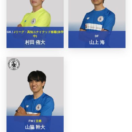
GK /
Jリーグ・高知ユナイテッド移籍(休学
中)
DF
村田 侑大
山上 海
FW /
主将
山脇 幹大