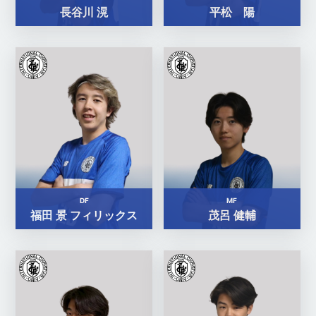
長谷川 滉
平松 陽
DF
MF
福田 景 フィリックス
茂呂 健輔