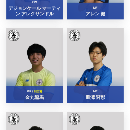
FW
デジョンケール マーティ
MF
ン アレクサンドル
アレン 健
GK /
副主将
MF
金丸龍馬
皿澤 狩那