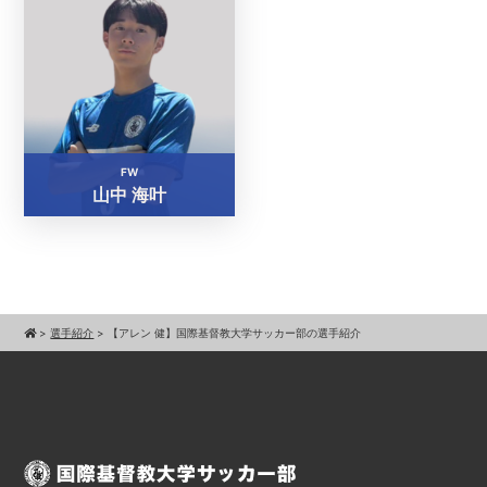
FW
山中 海叶
>
選手紹介
>
【アレン 健】国際基督教大学サッカー部の選手紹介