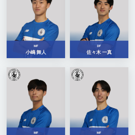
MF
DF
小嶋 舞人
佐々木 一真
MF
MF