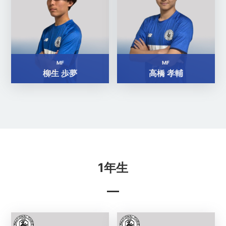
MF
MF
柳生 歩夢
高橋 孝輔
1年生