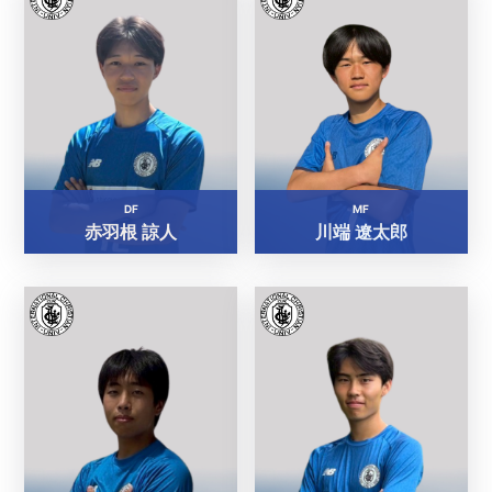
DF
MF
赤羽根 諒人
川端 遼太郎